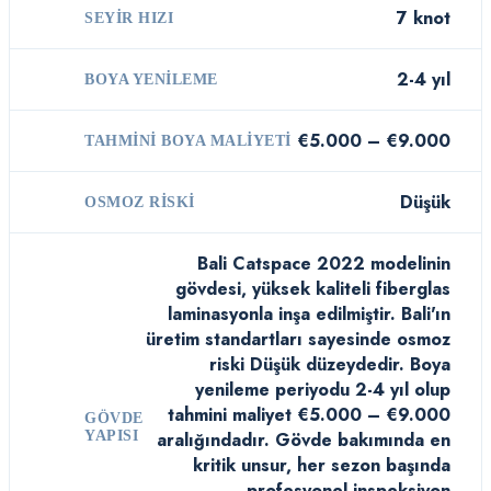
7 knot
SEYIR HIZI
2-4 yıl
BOYA YENILEME
€5.000 – €9.000
TAHMINI BOYA MALIYETI
Düşük
OSMOZ RISKI
Bali Catspace 2022 modelinin
gövdesi, yüksek kaliteli fiberglas
laminasyonla inşa edilmiştir. Bali'ın
üretim standartları sayesinde osmoz
riski Düşük düzeydedir. Boya
yenileme periyodu 2-4 yıl olup
tahmini maliyet €5.000 – €9.000
GÖVDE
YAPISI
aralığındadır. Gövde bakımında en
kritik unsur, her sezon başında
profesyonel inspeksiyon