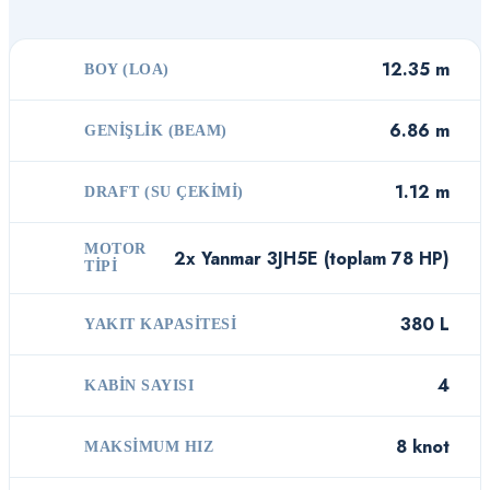
12.35 m
BOY (LOA)
6.86 m
GENIŞLIK (BEAM)
1.12 m
DRAFT (SU ÇEKIMI)
MOTOR
2x Yanmar 3JH5E (toplam 78 HP)
TIPI
380 L
YAKIT KAPASITESI
4
KABIN SAYISI
8 knot
MAKSIMUM HIZ