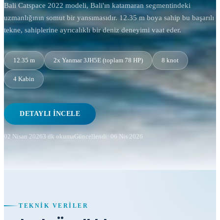
Bali Catspace 2022 modeli, Bali'ın katamaran segmentindeki
uzmanlığının somut bir yansımasıdır. 12.35 m boya sahip bu başarılı
tekne, sahiplerine ayrıcalıklı bir deniz deneyimi vaat eder.
12.35 m
2x Yanmar 3JH5E (toplam 78 HP)
8 knot
4 Kabin
DETAYLI İNCELE
02 Nisan 2026
3 dk okuma
Güncellendi: 06 Nis 2026
TEKNIK VERILER