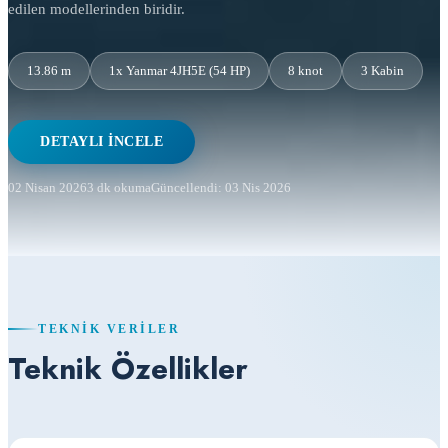
edilen modellerinden biridir.
13.86 m
1x Yanmar 4JH5E (54 HP)
8 knot
3 Kabin
DETAYLI İNCELE
02 Nisan 2026
3 dk okuma
Güncellendi: 03 Nis 2026
TEKNIK VERILER
Teknik Özellikler