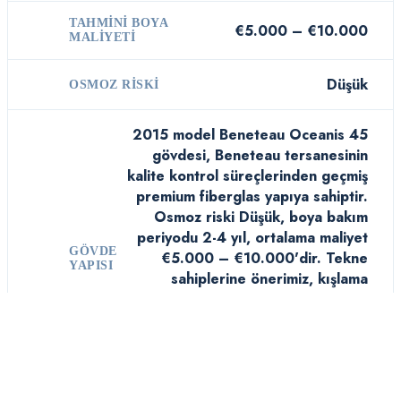
TAHMINI BOYA
€5.000 – €10.000
MALIYETI
Düşük
OSMOZ RISKI
2015 model Beneteau Oceanis 45
gövdesi, Beneteau tersanesinin
kalite kontrol süreçlerinden geçmiş
premium fiberglas yapıya sahiptir.
Osmoz riski Düşük, boya bakım
periyodu 2-4 yıl, ortalama maliyet
GÖVDE
€5.000 – €10.000'dir. Tekne
YAPISI
sahiplerine önerimiz, kışlama
döneminde gövdeyi koruyucu örtü
ile muhafaza etmeleridir. 13.86 m
boyundaki bu modelin düzenli
bakımı, değerini korumak ve güvenli
seyir sağlamak açısından hayatidir.