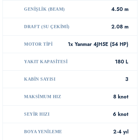
4.50 m
GENIŞLIK (BEAM)
2.08 m
DRAFT (SU ÇEKIMI)
1x Yanmar 4JH5E (54 HP)
MOTOR TIPI
180 L
YAKIT KAPASITESI
3
KABIN SAYISI
8 knot
MAKSIMUM HIZ
6 knot
SEYIR HIZI
2-4 yıl
BOYA YENILEME