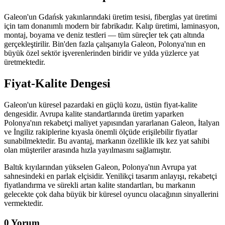
Galeon'un Gdańsk yakınlarındaki üretim tesisi, fiberglas yat üretimi
için tam donanımlı modern bir fabrikadır. Kalıp üretimi, laminasyon,
montaj, boyama ve deniz testleri — tüm süreçler tek çatı altında
gerçekleştirilir. Bin'den fazla çalışanıyla Galeon, Polonya'nın en
büyük özel sektör işverenlerinden biridir ve yılda yüzlerce yat
üretmektedir.
Fiyat-Kalite Dengesi
Galeon'un küresel pazardaki en güçlü kozu, üstün fiyat-kalite
dengesidir. Avrupa kalite standartlarında üretim yaparken
Polonya'nın rekabetçi maliyet yapısından yararlanan Galeon, İtalyan
ve İngiliz rakiplerine kıyasla önemli ölçüde erişilebilir fiyatlar
sunabilmektedir. Bu avantaj, markanın özellikle ilk kez yat sahibi
olan müşteriler arasında hızla yayılmasını sağlamıştır.
Baltık kıyılarından yükselen Galeon, Polonya'nın Avrupa yat
sahnesindeki en parlak elçisidir. Yenilikçi tasarım anlayışı, rekabetçi
fiyatlandırma ve sürekli artan kalite standartları, bu markanın
gelecekte çok daha büyük bir küresel oyuncu olacağının sinyallerini
vermektedir.
0 Yorum