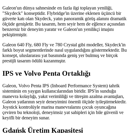
Galeon'un dünya sahnesinde en fazla ilgi toplayan yeniliği,
"Skydeck" konseptidir. Flybridge'in üzerine eklenen üçüncü bir
güverte katı olan Skydeck, yatın panoramik görüş alanını dramatik
ölçüde genişletir. Bu tasarım, hem seyir hem de eğlence açısından
benzersiz bir deneyim yaratır ve Galeon'un yenilikçi imajını
pekiştirmiştir.
Galeon 640 Fly, 680 Fly ve 780 Crystal gibi modeller, Skydeck'in
farklı boyut segmentlerinde nasıl uygulandığını göstermektedir. Bu
konsept, uluslararası yat basınında geniş yer bulmuş ve birçok
prestijli tasarım ödülü kazanmıştır.
IPS ve Volvo Penta Ortaklığı
Galeon, Volvo Penta IPS (Inboard Performance System) tahrik
sisteminin en yaygın kullanıcılarından biridir. IPS'in sunduğu
manevra kolaylığı, yakıt verimliliği ve titreşim azalma avantajları,
Galeon yatlarının seyir deneyimini önemli ölçüde iyileştirmektedir.
Joystick kontrolüyle marina manevralarını çocuk oyuncağına
çeviren bu teknoloji, deneyimsiz yat sahipleri için bile güvenli ve
keyifli bir deneyim sunar.
Gdańsk Üretim Kapasitesi