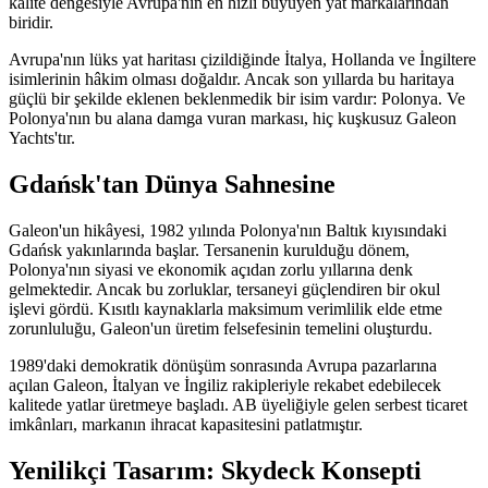
kalite dengesiyle Avrupa'nın en hızlı büyüyen yat markalarından
biridir.
Avrupa'nın lüks yat haritası çizildiğinde İtalya, Hollanda ve İngiltere
isimlerinin hâkim olması doğaldır. Ancak son yıllarda bu haritaya
güçlü bir şekilde eklenen beklenmedik bir isim vardır: Polonya. Ve
Polonya'nın bu alana damga vuran markası, hiç kuşkusuz Galeon
Yachts'tır.
Gdańsk'tan Dünya Sahnesine
Galeon'un hikâyesi, 1982 yılında Polonya'nın Baltık kıyısındaki
Gdańsk yakınlarında başlar. Tersanenin kurulduğu dönem,
Polonya'nın siyasi ve ekonomik açıdan zorlu yıllarına denk
gelmektedir. Ancak bu zorluklar, tersaneyi güçlendiren bir okul
işlevi gördü. Kısıtlı kaynaklarla maksimum verimlilik elde etme
zorunluluğu, Galeon'un üretim felsefesinin temelini oluşturdu.
1989'daki demokratik dönüşüm sonrasında Avrupa pazarlarına
açılan Galeon, İtalyan ve İngiliz rakipleriyle rekabet edebilecek
kalitede yatlar üretmeye başladı. AB üyeliğiyle gelen serbest ticaret
imkânları, markanın ihracat kapasitesini patlatmıştır.
Yenilikçi Tasarım: Skydeck Konsepti