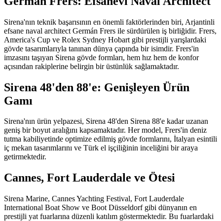
Germán Frers: Efsanevi Naval Architect
Sirena'nın teknik başarısının en önemli faktörlerinden biri, Arjantinli
efsane naval architect Germán Frers ile sürdürülen iş birliğidir. Frers,
America's Cup ve Rolex Sydney Hobart gibi prestijli yarışlardaki
gövde tasarımlarıyla tanınan dünya çapında bir isimdir. Frers'in
imzasını taşıyan Sirena gövde formları, hem hız hem de konfor
açısından rakiplerine belirgin bir üstünlük sağlamaktadır.
Sirena 48'den 88'e: Genişleyen Ürün
Gamı
Sirena'nın ürün yelpazesi, Sirena 48'den Sirena 88'e kadar uzanan
geniş bir boyut aralığını kapsamaktadır. Her model, Frers'in deniz
tutma kabiliyetinde optimize edilmiş gövde formlarını, İtalyan esintili
iç mekan tasarımlarını ve Türk el işçiliğinin inceliğini bir araya
getirmektedir.
Cannes, Fort Lauderdale ve Ötesi
Sirena Marine, Cannes Yachting Festival, Fort Lauderdale
International Boat Show ve Boot Düsseldorf gibi dünyanın en
prestijli yat fuarlarına düzenli katılım göstermektedir. Bu fuarlardaki