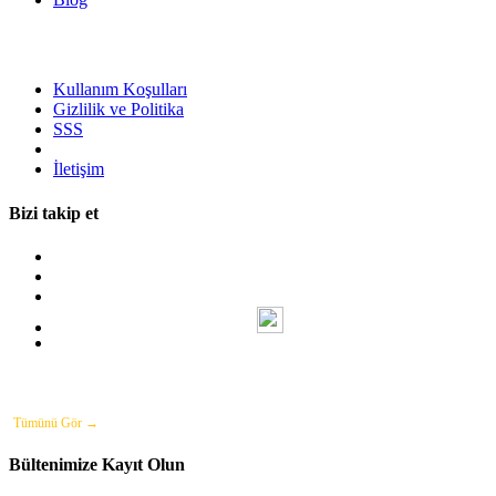
Kullanım Koşulları
Gizlilik ve Politika
SSS
İletişim
Bizi takip et
Yat İncelemeleri:
Lagoon 42 2017
Sunseeker 76 Yacht 2026 Model
Mangusta 80 2005
Princess Princess 25M 2006 Model
Falcon 76 2009
Tümünü Gör →
Bültenimize Kayıt Olun