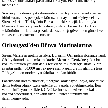
kalitesiyle uluslararası pazarlarda hızla yükselen Türk motor yat
markasıdır.
Son on yılda dünya yat sahnesinde en hızlı yükselen markalardan
birini sorarsanız, pek çok sektör uzmanı aynı ismi söyleyecektir:
Sirena Marine. Türkiye'nin Bursa ilindeki stratejik konumuyla
Marmara Denizi kıyısında faaliyet gösteren bu marka, Türk yat
sektörünün uluslararası pazarlarda kazandığı güvenin en güncel ve
en başarılı örneklerinden biridir.
Orhangazi'den Dünya Marinalarına
Sirena Marine'in üretim tesisleri, Bursa'nın Orhangazi ilçesinde İznik
Gölü yakınında konumlanmaktadır. Marmara Denizi'ne yakın bu
konum, üretilen yatların deniz testleri ve teslimatı için stratejik bir
avantaj sağlar. 50.000 metrekareyi aşan kapalı üretim alanıyla tesis,
Türkiye'nin en modern yat fabrikalarından biridir.
Fabrikadaki üretim süreçleri, fiberglas laminasyon, boya, montaj ve
deniz testleri olmak üzere entegre bir yapıda yönetilmektedir. İleri
vakum infüzyon teknikleri, CNC kesim sistemleri ve titiz kalite
kontrol prosedürleri, her yatın tutarlı kalitede üretilmesini
garantilemektedir.