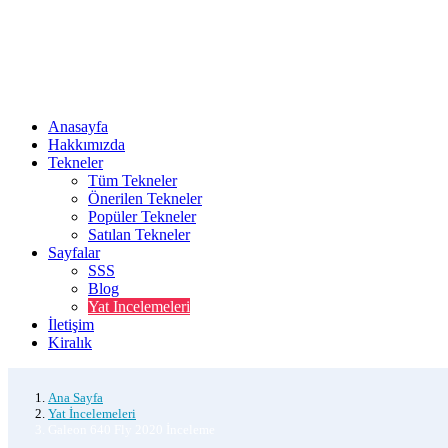
Anasayfa
Hakkımızda
Tekneler
Tüm Tekneler
Önerilen Tekneler
Popüler Tekneler
Satılan Tekneler
Sayfalar
SSS
Blog
Yat Incelemeleri
İletişim
Kiralık
Ana Sayfa
Yat İncelemeleri
Galeon 640 Fly 2020 İnceleme