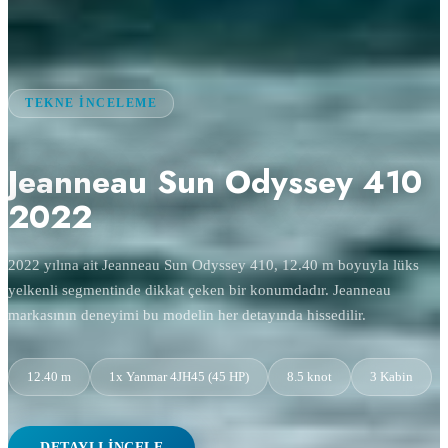
TEKNE İNCELEME
Jeanneau Sun Odyssey 410
2022
2022 yılına ait Jeanneau Sun Odyssey 410, 12.40 m boyuyla lüks
yelkenli segmentinde dikkat çeken bir konumdadır. Jeanneau
markasının deneyimi bu modelin her detayında hissedilir.
12.40 m
1x Yanmar 4JH45 (45 HP)
8.5 knot
3 Kabin
DETAYLI İNCELE