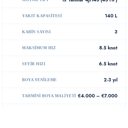
140 L
YAKIT KAPASITESI
3
KABIN SAYISI
8.5 knot
MAKSIMUM HIZ
6.5 knot
SEYIR HIZI
2-3 yıl
BOYA YENILEME
€4.000 – €7.000
TAHMINI BOYA MALIYETI
Düşük
OSMOZ RISKI
Jeanneau Sun Odyssey 410 2022