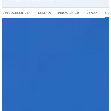
TÜM ÖZELLIKLER
TASARIM
PERFORMANS
UZMAN
BAK