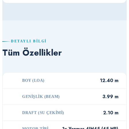
DETAYLI BILGI
Tüm Özellikler
12.40 m
BOY (LOA)
3.99 m
GENIŞLIK (BEAM)
2.10 m
DRAFT (SU ÇEKIMI)
1x Yanmar 4JH45 (45 HP)
MOTOR TIPI