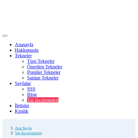
Anasayfa
Hakkımızda
Tekneler
Tüm Tekneler
Önerilen Tekneler
Popüler Tekneler
Satılan Tekneler
Sayfalar
SSS
Blog
Yat Incelemeleri
İletişim
Kiralık
Ana Sayfa
Yat İncelemeleri
Jeanneau Sun Odyssey 410 2022 İnceleme