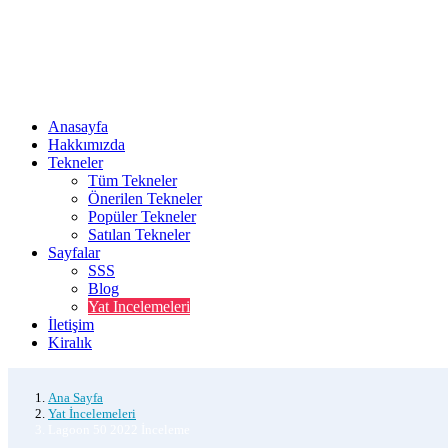
Anasayfa
Hakkımızda
Tekneler
Tüm Tekneler
Önerilen Tekneler
Popüler Tekneler
Satılan Tekneler
Sayfalar
SSS
Blog
Yat Incelemeleri
İletişim
Kiralık
Ana Sayfa
Yat İncelemeleri
Lagoon 50 2022 İnceleme