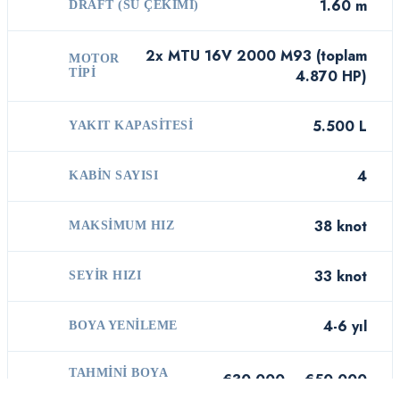
1.60 m
DRAFT (SU ÇEKIMI)
2x MTU 16V 2000 M93 (toplam
MOTOR
TIPI
4.870 HP)
5.500 L
YAKIT KAPASITESI
4
KABIN SAYISI
38 knot
MAKSIMUM HIZ
33 knot
SEYIR HIZI
4-6 yıl
BOYA YENILEME
TAHMINI BOYA
€30.000 – €50.000
MALIYETI