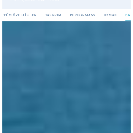
TÜM ÖZELLIKLER
TASARIM
PERFORMANS
UZMAN
BAK