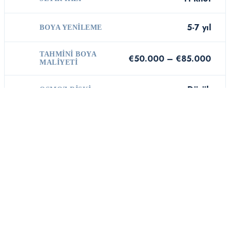
5-7 yıl
BOYA YENILEME
TAHMINI BOYA
€50.000 – €85.000
MALIYETI
Düşük
OSMOZ RISKI
Numarine 32XP 2022 gövdesi,
yüksek kaliteli fiberglas
laminasyonla inşa edilmiştir.
Numarine'ın standartları sayesinde
osmoz riski Düşük düzeydedir. Boya
GÖVDE
periyodu 5-7 yıl, maliyet €50.000 –
YAPISI
€85.000 aralığındadır. Her sezon
profesyonel inspeksiyon
yaptırılmalıdır. Su altı temizliği, anot
kontrolü ve gelcoat durumu düzenli