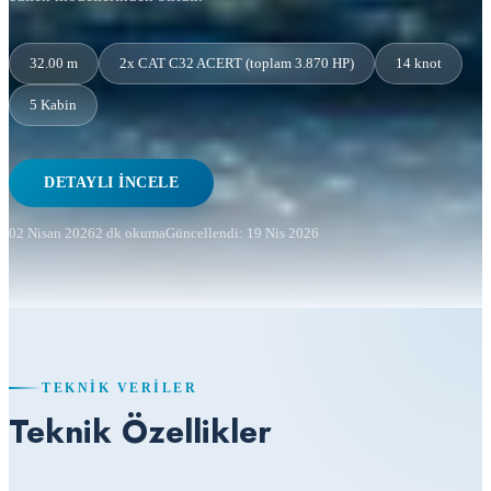
32.00 m
2x CAT C32 ACERT (toplam 3.870 HP)
14 knot
5 Kabin
DETAYLI İNCELE
02 Nisan 2026
2 dk okuma
Güncellendi: 19 Nis 2026
TEKNIK VERILER
Teknik Özellikler