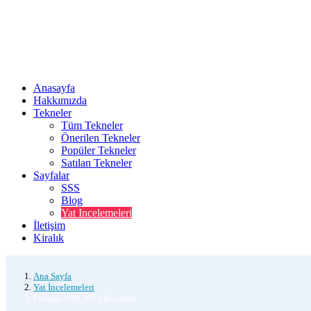
Anasayfa
Hakkımızda
Tekneler
Tüm Tekneler
Önerilen Tekneler
Popüler Tekneler
Satılan Tekneler
Sayfalar
SSS
Blog
Yat Incelemeleri
İletişim
Kiralık
Ana Sayfa
Yat İncelemeleri
Prestige 690 2023 İnceleme