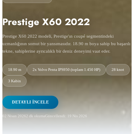
Prestige X60 2022
Prestige X60 2022 modeli, Prestige'ın coupé segmentindeki
uzmanlığının somut bir yansımasıdır. 18.90 m boya sahip bu başarılı
tekne, sahiplerine ayrıcalıklı bir deniz deneyimi vaat eder.
18.90 m
2x Volvo Penta IPS950 (toplam 1.450 HP)
28 knot
3 Kabin
DETAYLI İNCELE
02 Nisan 2026
2 dk okuma
Güncellendi: 19 Nis 2026