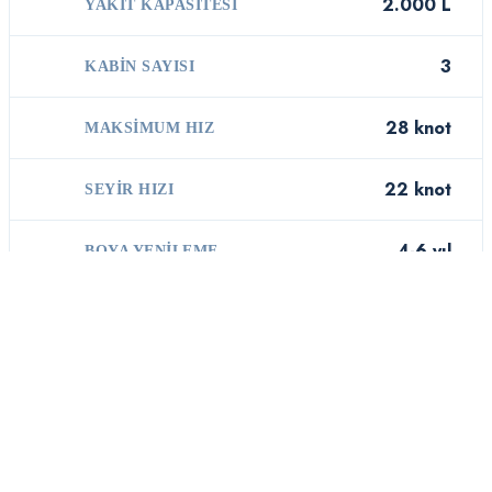
2.000 L
YAKIT KAPASITESI
3
KABIN SAYISI
28 knot
MAKSIMUM HIZ
22 knot
SEYIR HIZI
4-6 yıl
BOYA YENILEME
TAHMINI BOYA
€22.000 – €38.000
MALIYETI
Düşük
OSMOZ RISKI
Prestige X60 gövde yapısı,
Prestige'ın deneyiminin ürünüdür.