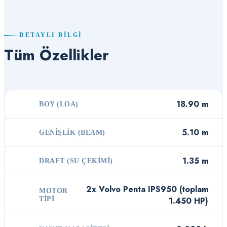
DETAYLI BILGI
Tüm Özellikler
18.90 m
BOY (LOA)
5.10 m
GENIŞLIK (BEAM)
1.35 m
DRAFT (SU ÇEKIMI)
2x Volvo Penta IPS950 (toplam
MOTOR
TIPI
1.450 HP)