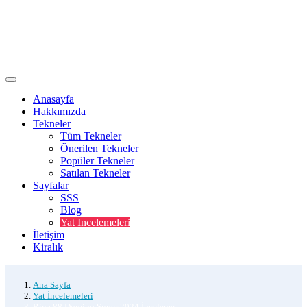
Anasayfa
Hakkımızda
Tekneler
Tüm Tekneler
Önerilen Tekneler
Popüler Tekneler
Satılan Tekneler
Sayfalar
SSS
Blog
Yat Incelemeleri
İletişim
Kiralık
Ana Sayfa
Yat İncelemeleri
Riva 88 Domino Super 2024 İnceleme