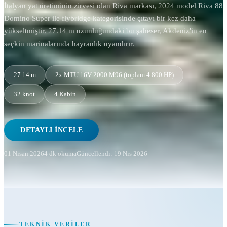
İtalyan yat üretiminin zirvesi olan Riva markası, 2024 model Riva 88
Domino Super ile flybridge kategorisinde çıtayı bir kez daha
yükseltmiştir. 27.14 m uzunluğundaki bu şaheser, Akdeniz'in en
seçkin marinalarında hayranlık uyandırır.
27.14 m
2x MTU 16V 2000 M96 (toplam 4.800 HP)
32 knot
4 Kabin
DETAYLI İNCELE
01 Nisan 2026
4 dk okuma
Güncellendi: 19 Nis 2026
TEKNIK VERILER