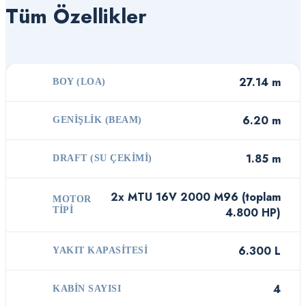
Tüm Özellikler
27.14 m
BOY (LOA)
6.20 m
GENIŞLIK (BEAM)
1.85 m
DRAFT (SU ÇEKIMI)
2x MTU 16V 2000 M96 (toplam
MOTOR
TIPI
4.800 HP)
6.300 L
YAKIT KAPASITESI
4
KABIN SAYISI