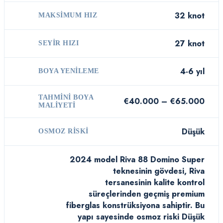
32 knot
MAKSIMUM HIZ
27 knot
SEYIR HIZI
4-6 yıl
BOYA YENILEME
TAHMINI BOYA
€40.000 – €65.000
MALIYETI
Düşük
OSMOZ RISKI
2024 model Riva 88 Domino Super
teknesinin gövdesi, Riva
tersanesinin kalite kontrol
süreçlerinden geçmiş premium
fiberglas konstrüksiyona sahiptir. Bu
yapı sayesinde osmoz riski Düşük