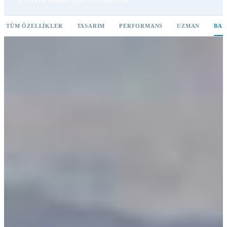
TÜM ÖZELLIKLER
TASARIM
PERFORMANS
UZMAN
BAK