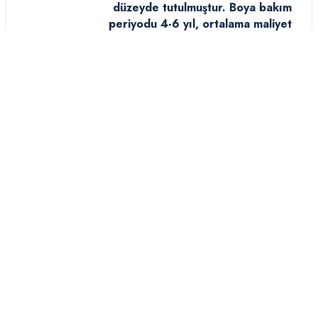
düzeyde tutulmuştur. Boya bakım
periyodu 4-6 yıl, ortalama maliyet
ise €40.000 – €65.000 olarak
GÖVDE
hesaplanmaktadır. Tekne
YAPISI
sahiplerine önerimiz, kışlama
döneminde gövdeyi koruyucu örtü
ile muhafaza etmeleri ve ilkbahar
sezon açılışında profesyonel gövde
bakımı yaptırmalarıdır. 27.14 m
boyundaki bu modelin düzenli
bakımı, teknenin değerini korumak
ve güvenli seyir sağlamak açısından
hayati öneme sahiptir.
TASARIM ANALIZI