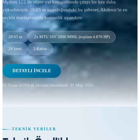
Mythos 122 ile süper yat kategorisinde çıtayı bir kez daha
yükseltmiştir. 28.65 m uzunluğundaki bu şaheser, Akdeniz'in en
seçkin marinalarında hayranlık uyandırır.
28.65 m
2x MTU 16V 2000 M96L (toplam 4.870 HP)
28 knot
5 Kabin
DETAYLI İNCELE
01 Nisan 2026
4 dk okuma
Güncellendi: 31 May 2026
TEKNIK VERILER