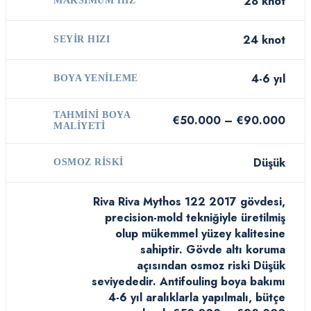
28 knot
MAKSIMUM HIZ
24 knot
SEYIR HIZI
4-6 yıl
BOYA YENILEME
TAHMINI BOYA
€50.000 – €90.000
MALIYETI
Düşük
OSMOZ RISKI
Riva Riva Mythos 122 2017 gövdesi,
precision-mold tekniğiyle üretilmiş
olup mükemmel yüzey kalitesine
sahiptir. Gövde altı koruma
açısından osmoz riski Düşük
seviyededir. Antifouling boya bakımı
4-6 yıl aralıklarla yapılmalı, bütçe