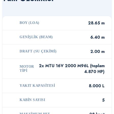
28.65 m
BOY (LOA)
6.40 m
GENIŞLIK (BEAM)
2.00 m
DRAFT (SU ÇEKIMI)
2x MTU 16V 2000 M96L (toplam
MOTOR
TIPI
4.870 HP)
8.000 L
YAKIT KAPASITESI
5
KABIN SAYISI