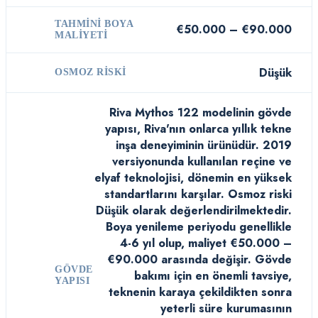
TAHMINI BOYA
€50.000 – €90.000
MALIYETI
Düşük
OSMOZ RISKI
Riva Mythos 122 modelinin gövde
yapısı, Riva'nın onlarca yıllık tekne
inşa deneyiminin ürünüdür. 2019
versiyonunda kullanılan reçine ve
elyaf teknolojisi, dönemin en yüksek
standartlarını karşılar. Osmoz riski
Düşük olarak değerlendirilmektedir.
Boya yenileme periyodu genellikle
4-6 yıl olup, maliyet €50.000 –
€90.000 arasında değişir. Gövde
GÖVDE
bakımı için en önemli tavsiye,
YAPISI
teknenin karaya çekildikten sonra
yeterli süre kurumasının