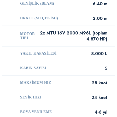
6.40 m
GENIŞLIK (BEAM)
2.00 m
DRAFT (SU ÇEKIMI)
2x MTU 16V 2000 M96L (toplam
MOTOR
TIPI
4.870 HP)
8.000 L
YAKIT KAPASITESI
5
KABIN SAYISI
28 knot
MAKSIMUM HIZ
24 knot
SEYIR HIZI
4-6 yıl
BOYA YENILEME