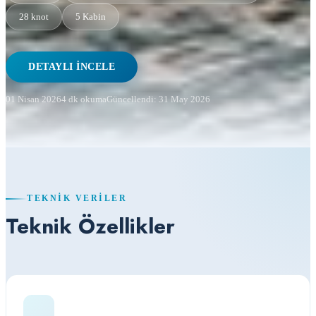
28 knot
5 Kabin
DETAYLI İNCELE
01 Nisan 2026
4 dk okuma
Güncellendi: 31 May 2026
TEKNIK VERILER
Teknik Özellikler