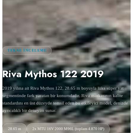
TEKNE İNCELEME
Riva Mythos 122 2019
2019 yılına ait Riva Mythos 122, 28.65 m boyuyla lüks süper yat
segmentinde fark yaratan bir konumdadır. Riva markasının kalite
standardını en üst düzeyde temsil eden bu etkileyici model, denizde
ayrıcalıklı bir deneyim sunar.
28.65 m
2x MTU 16V 2000 M96L (toplam 4.870 HP)