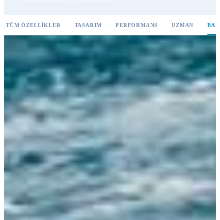
TÜM ÖZELLIKLER
TASARIM
PERFORMANS
UZMAN
BAK