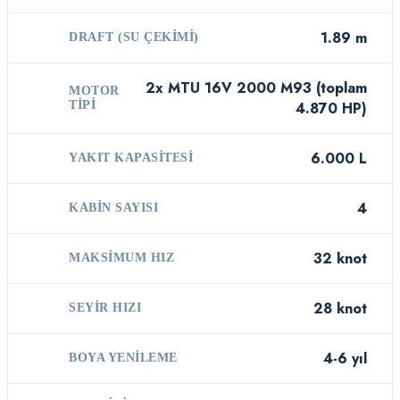
1.89 m
DRAFT (SU ÇEKIMI)
2x MTU 16V 2000 M93 (toplam
MOTOR
TIPI
4.870 HP)
6.000 L
YAKIT KAPASITESI
4
KABIN SAYISI
32 knot
MAKSIMUM HIZ
28 knot
SEYIR HIZI
4-6 yıl
BOYA YENILEME