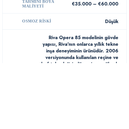
TAHMINI BOYA
€35.000 – €60.000
MALIYETI
Düşük
OSMOZ RISKI
Riva Opera 85 modelinin gövde
yapısı, Riva'nın onlarca yıllık tekne
inşa deneyiminin ürünüdür. 2006
versiyonunda kullanılan reçine ve
elyaf teknolojisi, dönemin en yüksek
standartlarını karşılar. Osmoz riski
Düşük olarak değerlendirilmektedir.
Boya yenileme periyodu genellikle
4-6 yıl olup, maliyet €35.000 –
€60.000 arasında değişir. Gövde
GÖVDE
bakımı için en önemli tavsiye,
YAPISI
teknenin karaya çekildikten sonra
yeterli süre kurumasının
sağlanmasıdır. Basınçlı yıkama ile