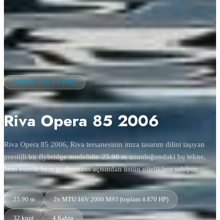
TEKNE İNCELEME
Riva Opera 85 2006
Riva Opera 85 2006, Riva tersanesinin imza tasarım dilini taşıyan
prestijli bir flybridge modelidir. 25.90 m uzunluğundaki bu tekne,
hem estetik hem performans açısından üstün niteliklere sahiptir.
25.90 m
2x MTU 16V 2000 M93 (toplam 4.870 HP)
32 knot
4 Kabin