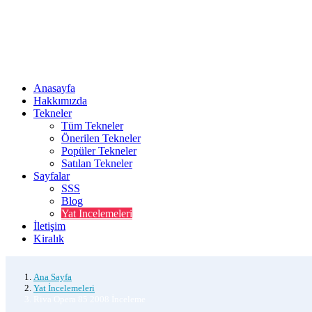
Anasayfa
Hakkımızda
Tekneler
Tüm Tekneler
Önerilen Tekneler
Popüler Tekneler
Satılan Tekneler
Sayfalar
SSS
Blog
Yat Incelemeleri
İletişim
Kiralık
Ana Sayfa
Yat İncelemeleri
Riva Opera 85 2008 İnceleme