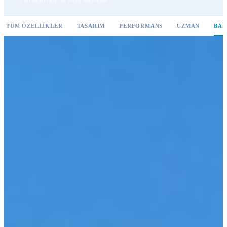
TÜM ÖZELLIKLER
TASARIM
PERFORMANS
UZMAN
BAK