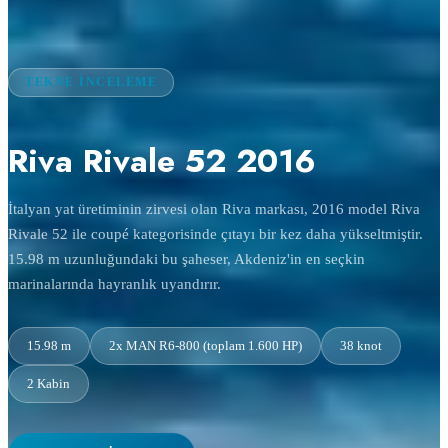
TEKNE İNCELEME
Riva Rivale 52 2016
İtalyan yat üretiminin zirvesi olan Riva markası, 2016 model Riva
Rivale 52 ile coupé kategorisinde çıtayı bir kez daha yükseltmiştir.
15.98 m uzunluğundaki bu şaheser, Akdeniz'in en seçkin
marinalarında hayranlık uyandırır.
15.98 m
2x MAN R6-800 (toplam 1.600 HP)
38 knot
2 Kabin