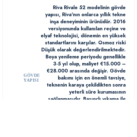
Riva Rivale 52 modelinin gövde
yapısı, Riva'nın onlarca yıllık tekne
inşa deneyiminin ürünüdür. 2016
versiyonunda kullanılan reçine ve
elyaf teknolojisi, dönemin en yüksek
standartlarını karşılar. Osmoz riski
Düşük olarak değerlendirilmektedir.
Boya yenileme periyodu genellikle
3-5 yıl olup, maliyet €15.000 –
€28.000 arasında değişir. Gövde
GÖVDE
bakımı için en önemli tavsiye,
YAPISI
teknenin karaya çekildikten sonra
yeterli süre kurumasının
sağlanmasıdır. Basınçlı yıkama ile
deniz organizmaları temizlenmeli,
ardından gelcoat yüzeyi kontrol
edilmelidir. 15.98 m boyundaki bu
teknede jel kaplama onarımları ve
parlatma işlemleri, görsel çekiciliğin