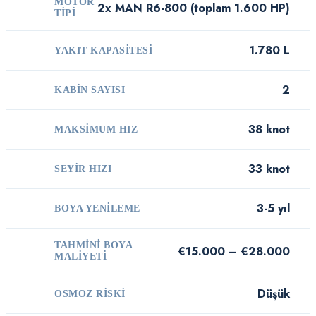
MOTOR
2x MAN R6-800 (toplam 1.600 HP)
TIPI
1.780 L
YAKIT KAPASITESI
2
KABIN SAYISI
38 knot
MAKSIMUM HIZ
33 knot
SEYIR HIZI
3-5 yıl
BOYA YENILEME
TAHMINI BOYA
€15.000 – €28.000
MALIYETI
Düşük
OSMOZ RISKI