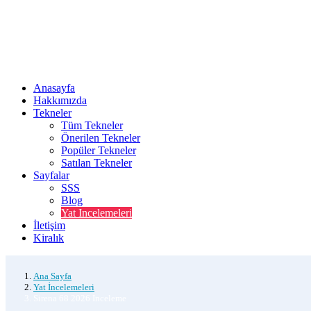
Anasayfa
Hakkımızda
Tekneler
Tüm Tekneler
Önerilen Tekneler
Popüler Tekneler
Satılan Tekneler
Sayfalar
SSS
Blog
Yat Incelemeleri
İletişim
Kiralık
Ana Sayfa
Yat İncelemeleri
Sirena 68 2026 İnceleme