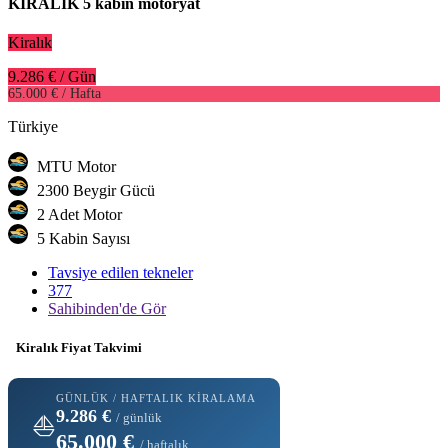
KİRALIK 5 kabın motoryat
Kiralık
9.286 € / Gün
65.000 € / Hafta
Türkiye
MTU Motor
2300 Beygir Gücü
2 Adet Motor
5 Kabin Sayısı
Tavsiye edilen tekneler
377
Sahibinden'de Gör
Kiralık Fiyat Takvimi
GÜNLÜK / HAFTALIK KIRALAMA
9.286 €
/ günlük
⛵
65.000 €
/ haftalık