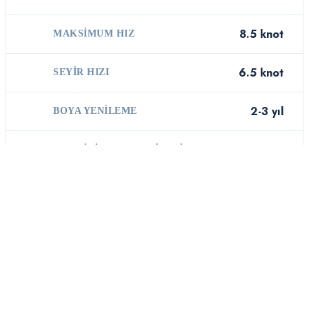
8.5 knot
MAKSIMUM HIZ
6.5 knot
SEYIR HIZI
2-3 yıl
BOYA YENILEME
€4.000 – €7.000
TAHMINI BOYA MALIYETI
Düşük
OSMOZ RISKI
Jeanneau Sun Odyssey 410 gövde
yapısı, Jeanneau'ın deneyiminin
ürünüdür. Osmoz riski Düşük, boya
periyodu 2-3 yıl, maliyet €4.000 –
GÖVDE
€7.000 civarındadır. Karaya
YAPISI
çekildikten sonra yeterli kuruma