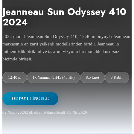
Jeanneau Sun Odyssey 410
2024
2024 model Jeanneau Sun Odyssey 410, 12.40 m boyuyla Jeanneau
markasının en zarif yelkenli modellerinden biridir. Jeanneau'ın
mühendislik birikimi ve tasarım vizyonu bu modelde kusursuz
biçimde birleşir.
12.40 m
1x Yanmar 4JH45 (45 HP)
8.5 knot
3 Kabin
DETAYLI İNCELE
02 Nisan 2026
2 dk okuma
Güncellendi: 09 Nis 2026