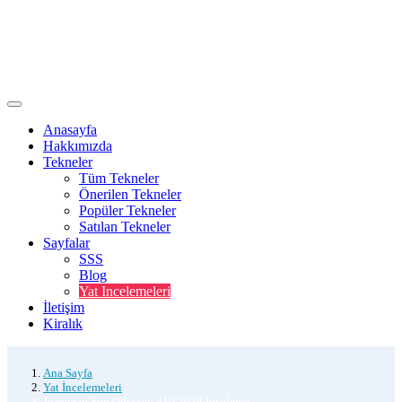
Anasayfa
Hakkımızda
Tekneler
Tüm Tekneler
Önerilen Tekneler
Popüler Tekneler
Satılan Tekneler
Sayfalar
SSS
Blog
Yat Incelemeleri
İletişim
Kiralık
Ana Sayfa
Yat İncelemeleri
Jeanneau Sun Odyssey 410 2024 İnceleme