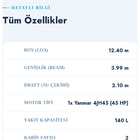
DETAYLI BILGI
Tüm Özellikler
12.40 m
BOY (LOA)
3.99 m
GENIŞLIK (BEAM)
2.10 m
DRAFT (SU ÇEKIMI)
1x Yanmar 4JH45 (45 HP)
MOTOR TIPI
140 L
YAKIT KAPASITESI
3
KABIN SAYISI