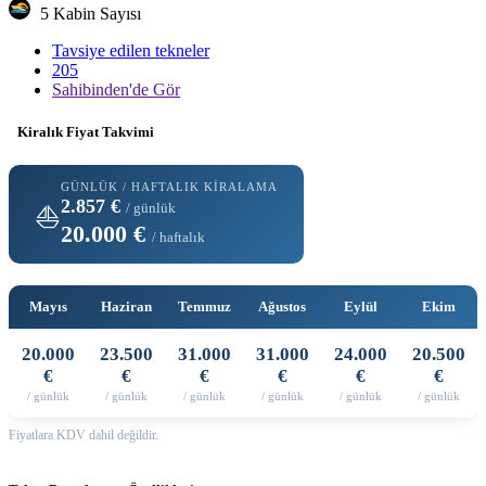
5 Kabin Sayısı
Tavsiye edilen tekneler
205
Sahibinden'de Gör
Kiralık Fiyat Takvimi
GÜNLÜK / HAFTALIK KIRALAMA
2.857 €
/ günlük
⛵
20.000 €
/ haftalık
Mayıs
Haziran
Temmuz
Ağustos
Eylül
Ekim
20.000
23.500
31.000
31.000
24.000
20.500
€
€
€
€
€
€
/ günlük
/ günlük
/ günlük
/ günlük
/ günlük
/ günlük
Fiyatlara KDV dahil değildir.