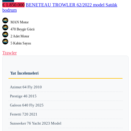
€ 1.850.000
BENETEAU TROWLER 62/2022 model Satılık
bodrum
MAN Motor
470 Beygir Gücü
2 Adet Motor
5 Kabin Sayısı
Trawler
Yat İncelemeleri
Azimut 64 Fly 2010
Prestige 46 2015
Galeon 640 Fly 2025
Ferretti 720 2021
Sunseeker 76 Yacht 2023 Model