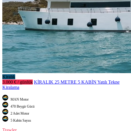
Kiralık
3.000 € / günlük
KİRALIK 25 METRE 5 KABİN Yatılı Tekne
Kiralama
MAN Motor
470 Beygir Gücü
2 Adet Motor
5 Kabin Sayısı
Trawler