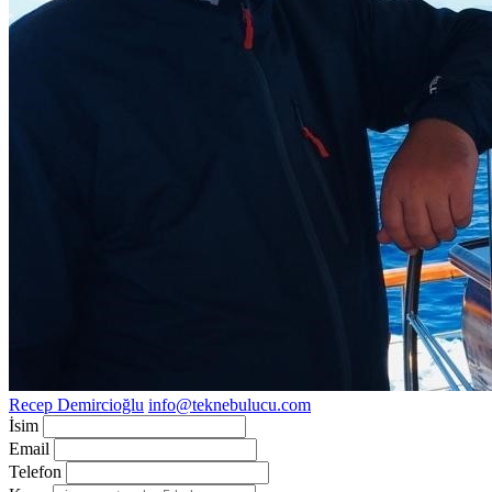
Recep Demircioğlu
info@teknebulucu.com
İsim
Email
Telefon