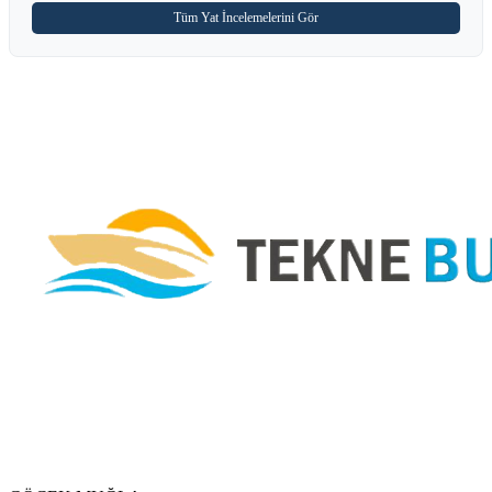
Tüm Yat İncelemelerini Gör