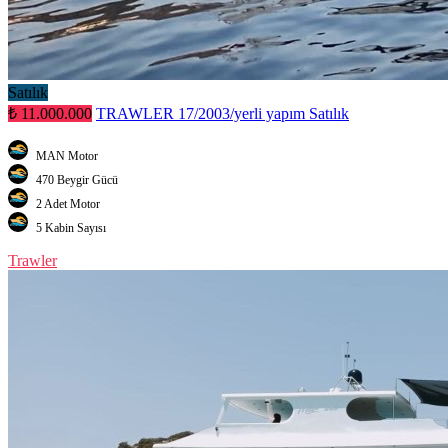
Satılık
₺ 11.000.000
TRAWLER 17/2003/yerli yapım Satılık
MAN Motor
470 Beygir Gücü
2 Adet Motor
5 Kabin Sayısı
Trawler